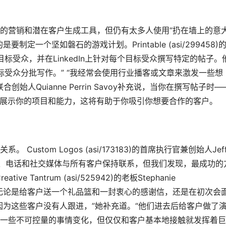
的营销和潜在客户生成工具，但仍有太多人使用“扔在墙上的意
一个坚如磐石的游戏计划。Printable (asi/299458)
你的目标受众，并在LinkedIn上针对每个目标受众撰写特定的帖子。
标受众分批写作。” “我经常会使用行业播客或文章来激发一些想
862)的联合创始人Quianne Perrin Savoy补充说，当你在撰写帖子时—
上——展示你的项目和能力，这将有助于你吸引你想要合作的客户。
stom Logos (asi/173183)的首席执行官兼创始人Jeff
子邮件、电话和社交媒体与所有客户保持联系，但我们发现，最成功的
Tantrum (asi/525942)的老板Stephanie 
重要性，无论是给客户送一个礼品篮和一封衷心的感谢信，还是在初次会
因为这些客户没有人跟进，”她补充道。“他们进去后给客户做了
一些不可控量的事情变化，但仅仅和客户基本地接触就发挥着巨