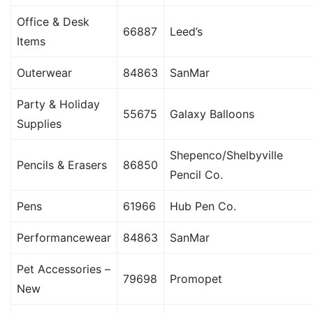
Office & Desk
66887
Leed’s
Items
Outerwear
84863
SanMar
Party & Holiday
55675
Galaxy Balloons
Supplies
Shepenco/Shelbyville
Pencils & Erasers
86850
Pencil Co.
Pens
61966
Hub Pen Co.
Performancewear
84863
SanMar
Pet Accessories –
79698
Promopet
New