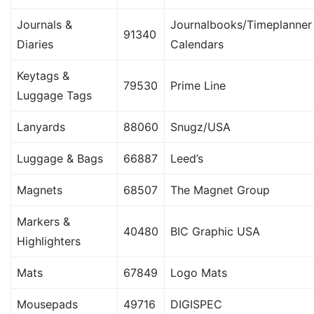
Journals &
Journalbooks/Timeplanner
91340
Diaries
Calendars
Keytags &
79530
Prime Line
Luggage Tags
Lanyards
88060
Snugz/USA
Luggage & Bags
66887
Leed’s
Magnets
68507
The Magnet Group
Markers &
40480
BIC Graphic USA
Highlighters
Mats
67849
Logo Mats
Mousepads
49716
DIGISPEC