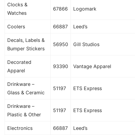
Clocks &
67866
Logomark
Watches
Coolers
66887
Leed’s
Decals, Labels &
56950
Gill Studios
Bumper Stickers
Decorated
93390
Vantage Apparel
Apparel
Drinkware –
51197
ETS Express
Glass & Ceramic
Drinkware –
51197
ETS Express
Plastic & Other
Electronics
66887
Leed’s