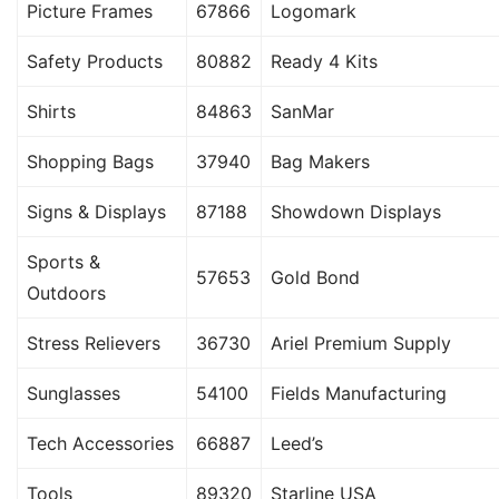
Picture Frames
67866
Logomark
Safety Products
80882
Ready 4 Kits
Shirts
84863
SanMar
Shopping Bags
37940
Bag Makers
Signs & Displays
87188
Showdown Displays
Sports &
57653
Gold Bond
Outdoors
Stress Relievers
36730
Ariel Premium Supply
Sunglasses
54100
Fields Manufacturing
Tech Accessories
66887
Leed’s
Tools
89320
Starline USA