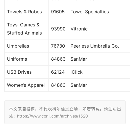
Towels & Robes
91605
Towel Specialties
Toys, Games &
93990
Vitronic
Stuffed Animals
Umbrellas
76730
Peerless Umbrella Co.
Uniforms
84863
SanMar
USB Drives
62124
iClick
Women’s Apparel
84863
SanMar
本文来自投稿，不代表科尓信息立场，如若转载，请注明出
处：https://www.coriii.com/archives/1520